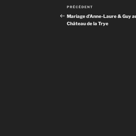
Navigation
Article
PRÉCÉDENT
de
précédent
Mariage d’Anne-Laure & Guy a
Château de la Trye
l’article