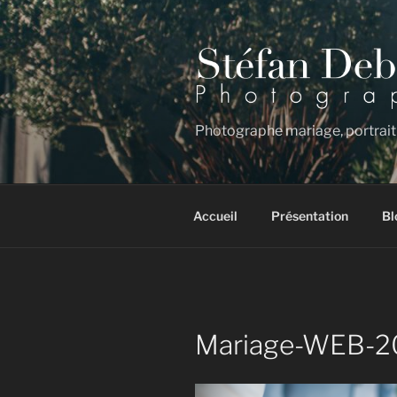
Aller
au
contenu
principal
Photographe mariage, portrait
Accueil
Présentation
Bl
Mariage-WEB-2