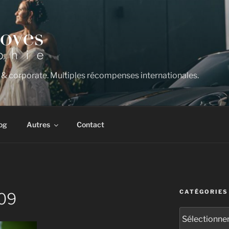
 & corporate. Multiples récompenses internationales.
og
Autres
Contact
CATÉGORIES
09
Catégories