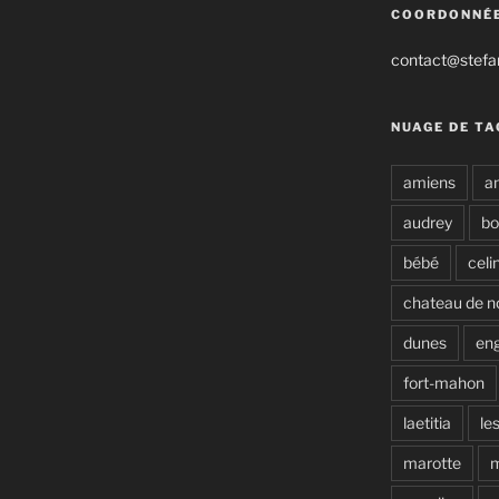
COORDONNÉ
contact@stefan
NUAGE DE TA
amiens
a
audrey
b
bébé
celi
chateau de n
dunes
en
fort-mahon
laetitia
le
marotte