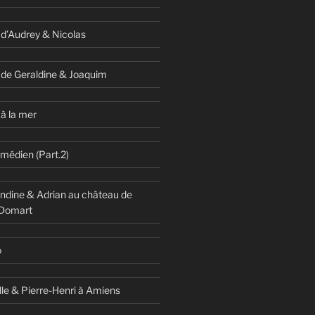
 d’Audrey & Nicolas
 de Geraldine & Joaquim
à la mer
omédien (Part.2)
dine & Adrian au château de
 Domart
o
lle & Pierre-Henri à Amiens