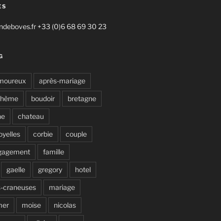
ES
deboves.fr +33 (0)6 68 69 30 23
G
moureux
après-mariage
ohème
boudoir
bretagne
ne
chateau
oyelles
corbie
couple
gagement
famille
gaelle
gregory
hotel
s-craneuses
mariage
mer
moise
nicolas