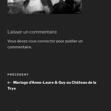
Laisser un commentaire
Vous devez
vous connecter
pour publier un
commentaire.
Navigation
Article
PRÉCÉDENT
de
précédent
Mariage d’Anne-Laure & Guy au Château de la
l’article
Trye