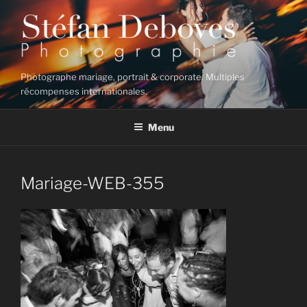
Aller
au
contenu
principal
Photographe mariage, portrait & corporate. Multiples
récompenses internationales.
Menu
Mariage-WEB-355