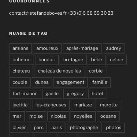
COORDONNÉES
contact@stefandeboves.fr +33 (0)6 68 69 30 23
NUAGE DE TAG
amiens
amoureux
après-mariage
audrey
bohème
boudoir
bretagne
bébé
celine
chateau
chateau de noyelles
corbie
couple
dunes
engagement
famille
fort-mahon
gaelle
gregory
hotel
laetitia
les-craneuses
mariage
marotte
mer
moise
nicolas
noyelles
oceane
olivier
parc
paris
photographe
photos