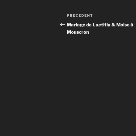
Navigation
Article
PRÉCÉDENT
de
précédent
Mariage de Laetitia & Moise à
Mouscron
l’article