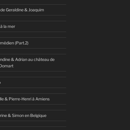
 de Geraldine & Joaquim
à la mer
omédien (Part.2)
dine & Adrian au château de
 Domart
o
lle & Pierre-Henri à Amiens
rine & Simon en Belgique