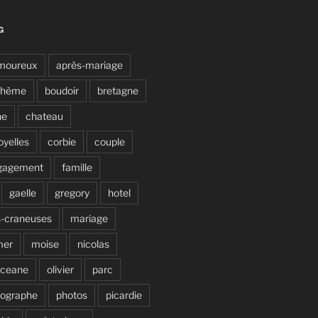
G
moureux
après-mariage
ohème
boudoir
bretagne
ne
chateau
oyelles
corbie
couple
gagement
famille
gaelle
gregory
hotel
s-craneuses
mariage
mer
moise
nicolas
ceane
olivier
parc
tographe
photos
picardie