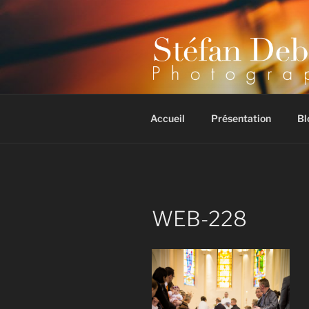
Aller
au
contenu
principal
Photographe mariage, portrait
Accueil
Présentation
Bl
WEB-228