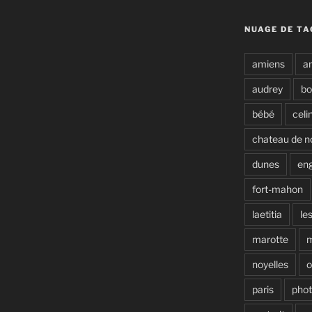
NUAGE DE TA
amiens
a
audrey
b
bébé
celi
chateau de n
dunes
en
fort-mahon
laetitia
le
marotte
noyelles
o
paris
pho