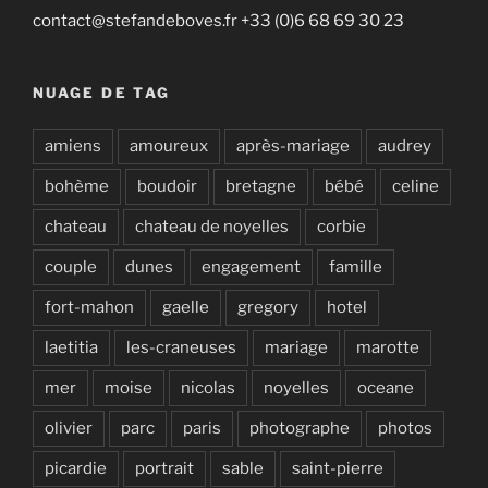
contact@stefandeboves.fr +33 (0)6 68 69 30 23
NUAGE DE TAG
amiens
amoureux
après-mariage
audrey
bohème
boudoir
bretagne
bébé
celine
chateau
chateau de noyelles
corbie
couple
dunes
engagement
famille
fort-mahon
gaelle
gregory
hotel
laetitia
les-craneuses
mariage
marotte
mer
moise
nicolas
noyelles
oceane
olivier
parc
paris
photographe
photos
picardie
portrait
sable
saint-pierre