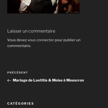
Laisser un commentaire
Vous devez
vous connecter
pour publier un
commentaire.
Navigation
Article
PRÉCÉDENT
de
précédent
Mariage de Laetitia & Moise à Mouscron
l’article
CATÉGORIES