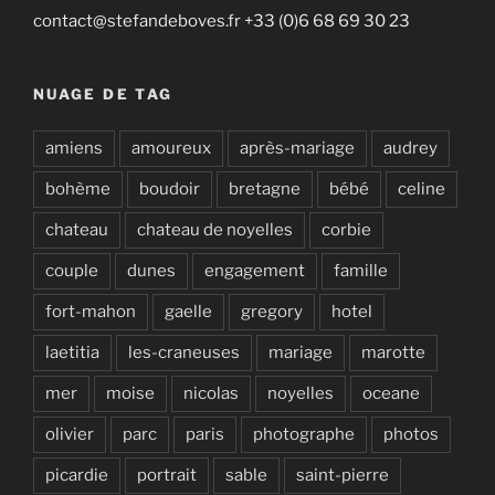
contact@stefandeboves.fr +33 (0)6 68 69 30 23
NUAGE DE TAG
amiens
amoureux
après-mariage
audrey
bohème
boudoir
bretagne
bébé
celine
chateau
chateau de noyelles
corbie
couple
dunes
engagement
famille
fort-mahon
gaelle
gregory
hotel
laetitia
les-craneuses
mariage
marotte
mer
moise
nicolas
noyelles
oceane
olivier
parc
paris
photographe
photos
picardie
portrait
sable
saint-pierre