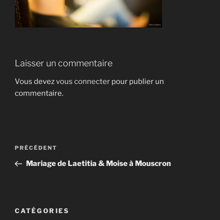
Laisser un commentaire
Vous devez
vous connecter
pour publier un
commentaire.
Navigation
Article
PRÉCÉDENT
de
précédent
Mariage de Laetitia & Moise à Mouscron
l’article
CATÉGORIES