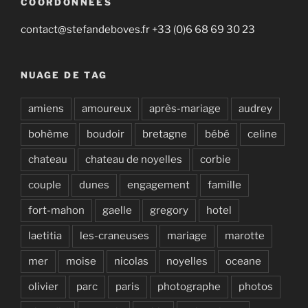
COORDONNÉES
contact@stefandeboves.fr +33 (0)6 68 69 30 23
NUAGE DE TAG
amiens
amoureux
après-mariage
audrey
bohème
boudoir
bretagne
bébé
celine
chateau
chateau de noyelles
corbie
couple
dunes
engagement
famille
fort-mahon
gaelle
gregory
hotel
laetitia
les-craneuses
mariage
marotte
mer
moise
nicolas
noyelles
oceane
olivier
parc
paris
photographe
photos