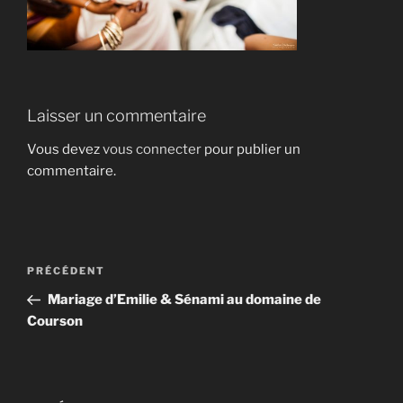
Laisser un commentaire
Vous devez
vous connecter
pour publier un
commentaire.
Navigation
Article
PRÉCÉDENT
de
précédent
Mariage d’Emilie & Sénami au domaine de
l’article
Courson