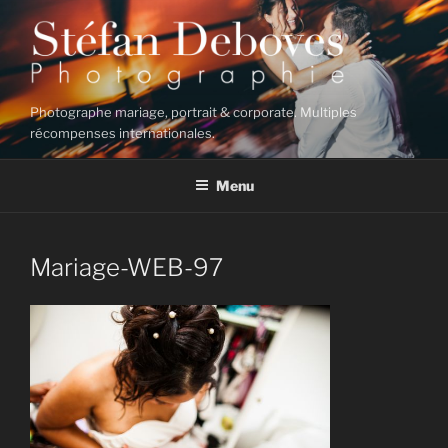
Aller
au
contenu
principal
Photographe mariage, portrait & corporate. Multiples
récompenses internationales.
Menu
Mariage-WEB-97