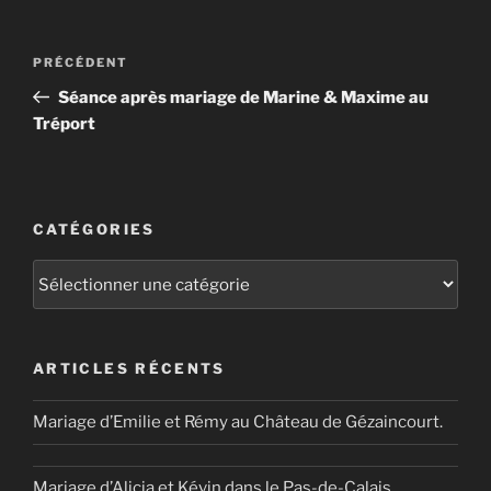
Navigation
Article
PRÉCÉDENT
de
précédent
Séance après mariage de Marine & Maxime au
l’article
Tréport
CATÉGORIES
Catégories
ARTICLES RÉCENTS
Mariage d’Emilie et Rémy au Château de Gézaincourt.
Mariage d’Alicia et Kévin dans le Pas-de-Calais