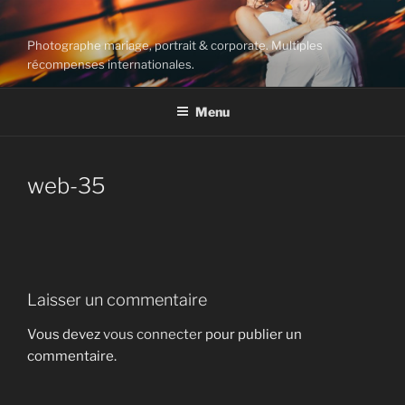
Aller
au
Photographe mariage, portrait & corporate. Multiples
contenu
récompenses internationales.
principal
Menu
web-35
Laisser un commentaire
Vous devez
vous connecter
pour publier un
commentaire.