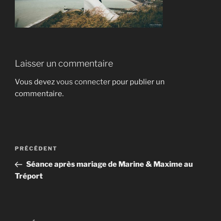
Laisser un commentaire
Vous devez
vous connecter
pour publier un
commentaire.
Navigation
Article
PRÉCÉDENT
de
précédent
Séance après mariage de Marine & Maxime au
l’article
Tréport