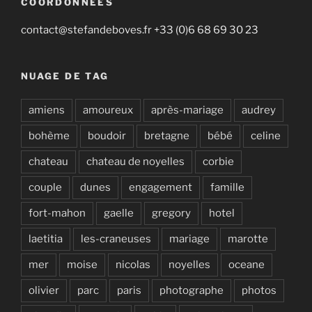
COORDONNÉES
contact@stefandeboves.fr +33 (0)6 68 69 30 23
NUAGE DE TAG
amiens
amoureux
après-mariage
audrey
bohème
boudoir
bretagne
bébé
celine
chateau
chateau de noyelles
corbie
couple
dunes
engagement
famille
fort-mahon
gaelle
gregory
hotel
laetitia
les-craneuses
mariage
marotte
mer
moise
nicolas
noyelles
oceane
olivier
parc
paris
photographe
photos