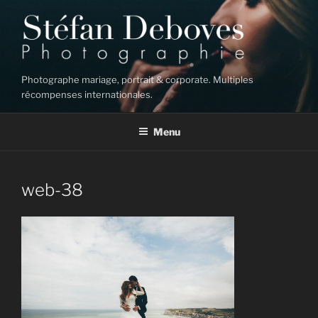
Aller
au
contenu
principal
Photographe mariage, portrait & corporate. Multiples
récompenses internationales.
Menu
web-38