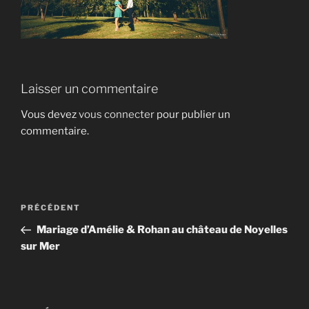
Laisser un commentaire
Vous devez
vous connecter
pour publier un
commentaire.
Navigation
Article
PRÉCÉDENT
de
précédent
Mariage d’Amélie & Rohan au château de Noyelles
l’article
sur Mer