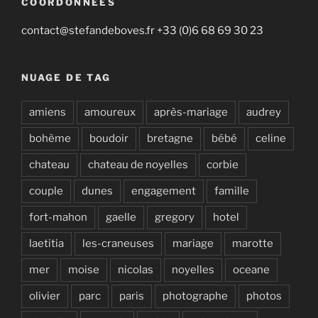
COORDONNÉES
contact@stefandeboves.fr +33 (0)6 68 69 30 23
NUAGE DE TAG
amiens
amoureux
après-mariage
audrey
bohème
boudoir
bretagne
bébé
celine
chateau
chateau de noyelles
corbie
couple
dunes
engagement
famille
fort-mahon
gaelle
gregory
hotel
laetitia
les-craneuses
mariage
marotte
mer
moise
nicolas
noyelles
oceane
olivier
parc
paris
photographe
photos