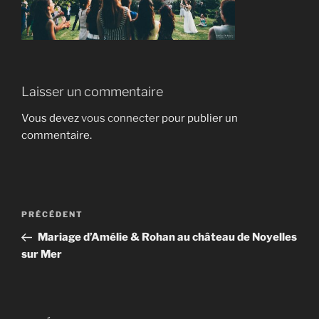
Laisser un commentaire
Vous devez
vous connecter
pour publier un
commentaire.
Navigation
Article
PRÉCÉDENT
de
précédent
Mariage d’Amélie & Rohan au château de Noyelles
l’article
sur Mer