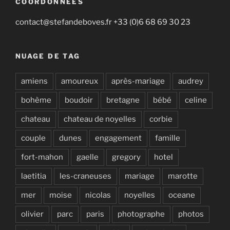
COORDONNÉES
contact@stefandeboves.fr +33 (0)6 68 69 30 23
NUAGE DE TAG
amiens
amoureux
après-mariage
audrey
bohème
boudoir
bretagne
bébé
celine
chateau
chateau de noyelles
corbie
couple
dunes
engagement
famille
fort-mahon
gaelle
gregory
hotel
laetitia
les-craneuses
mariage
marotte
mer
moise
nicolas
noyelles
oceane
olivier
parc
paris
photographe
photos