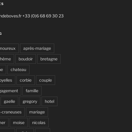
ES
deboves.fr +33 (0)6 68 69 30 23
G
moureux
après-mariage
ohème
boudoir
bretagne
ne
chateau
oyelles
corbie
couple
gagement
famille
gaelle
gregory
hotel
s-craneuses
mariage
mer
moise
nicolas