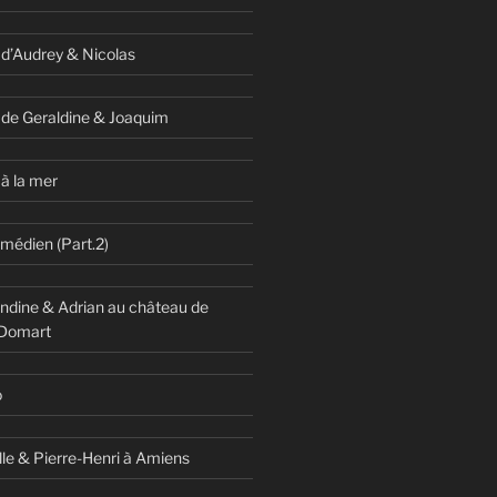
 d’Audrey & Nicolas
 de Geraldine & Joaquim
à la mer
omédien (Part.2)
dine & Adrian au château de
 Domart
o
lle & Pierre-Henri à Amiens