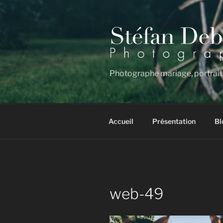
Aller
au
contenu
principal
Photographe mariage, portrait
Accueil
Présentation
Bl
web-49