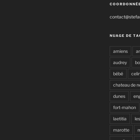
COORDONNÉ
contact@stefan
NUAGE DE TA
amiens
a
audrey
b
bébé
celi
chateau de n
dunes
en
fort-mahon
laetitia
le
marotte