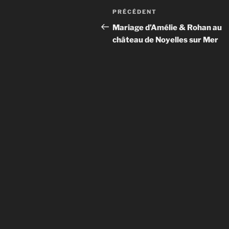
Navigation
Article
PRÉCÉDENT
de
précédent
Mariage d’Amélie & Rohan au
château de Noyelles sur Mer
l’article