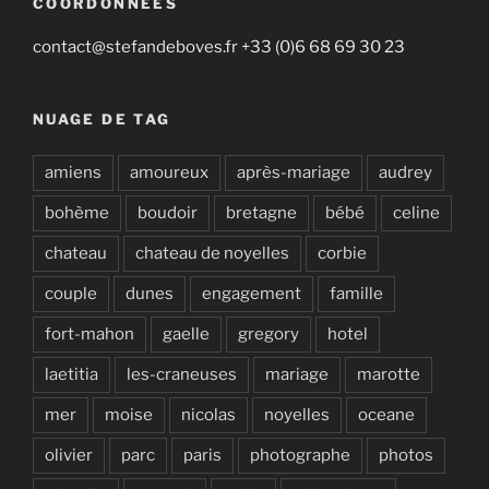
COORDONNÉES
contact@stefandeboves.fr +33 (0)6 68 69 30 23
NUAGE DE TAG
amiens
amoureux
après-mariage
audrey
bohème
boudoir
bretagne
bébé
celine
chateau
chateau de noyelles
corbie
couple
dunes
engagement
famille
fort-mahon
gaelle
gregory
hotel
laetitia
les-craneuses
mariage
marotte
mer
moise
nicolas
noyelles
oceane
olivier
parc
paris
photographe
photos