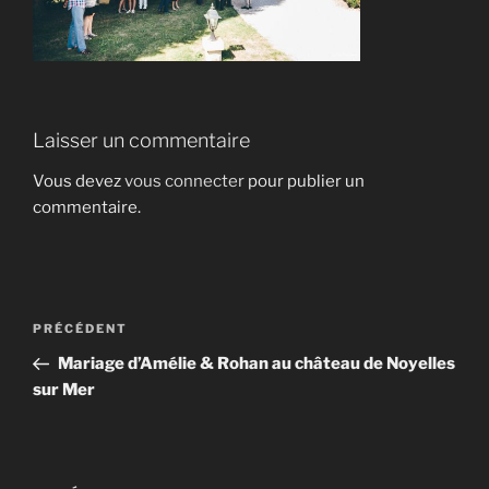
Laisser un commentaire
Vous devez
vous connecter
pour publier un
commentaire.
Navigation
Article
PRÉCÉDENT
de
précédent
Mariage d’Amélie & Rohan au château de Noyelles
l’article
sur Mer