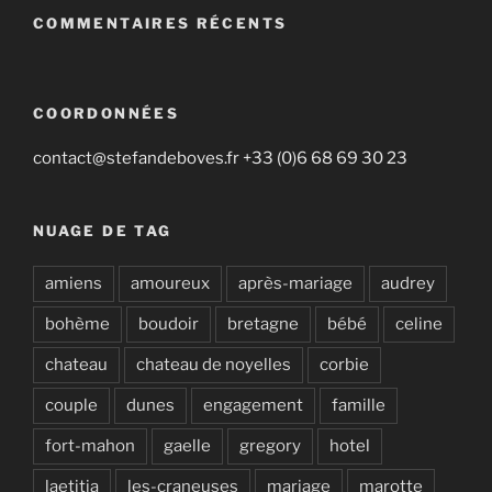
COMMENTAIRES RÉCENTS
COORDONNÉES
contact@stefandeboves.fr +33 (0)6 68 69 30 23
NUAGE DE TAG
amiens
amoureux
après-mariage
audrey
bohème
boudoir
bretagne
bébé
celine
chateau
chateau de noyelles
corbie
couple
dunes
engagement
famille
fort-mahon
gaelle
gregory
hotel
laetitia
les-craneuses
mariage
marotte