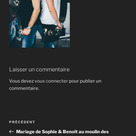
Laisser un commentaire
Vous devez
vous connecter
pour publier un
commentaire.
Navigation
Article
PRÉCÉDENT
de
précédent
Mariage de Sophie & Benoit au moulin des
l’article