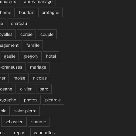
moureux
après-mariage
ohème
boudoir
bretagne
ne
chateau
oyelles
corbie
couple
gagement
famille
gaelle
gregory
hotel
s-craneuses
mariage
mer
moise
nicolas
ceane
olivier
parc
tographe
photos
picardie
able
saint-pierre
sebastien
somme
ves
treport
vauchelles