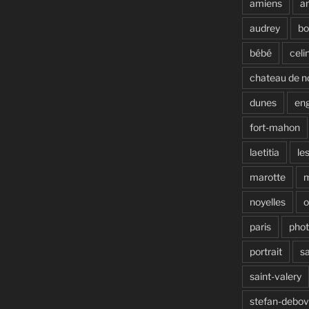
amiens
a
audrey
b
bébé
celi
chateau de n
dunes
en
fort-mahon
laetitia
le
marotte
noyelles
o
paris
pho
portrait
s
saint-valery
stefan-debo