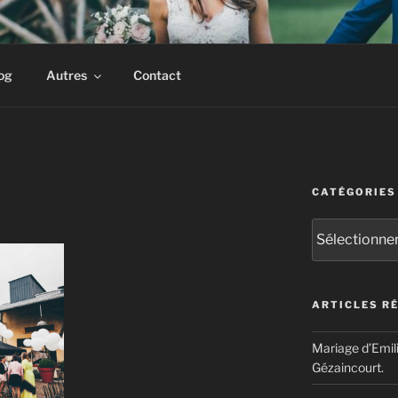
rait & corporate. Multiples récompenses internationales.
og
Autres
Contact
CATÉGORIES
Catégories
ARTICLES R
Mariage d’Emil
Gézaincourt.