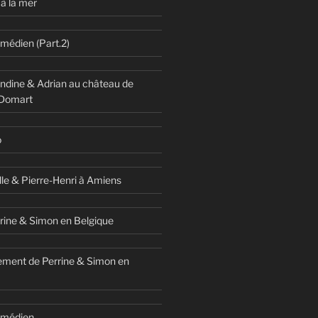
à la mer
omédien (Part.2)
dine & Adrian au château de
 Domart
o
lle & Pierre-Henri à Amiens
rine & Simon en Belgique
ment de Perrine & Simon en
comédien