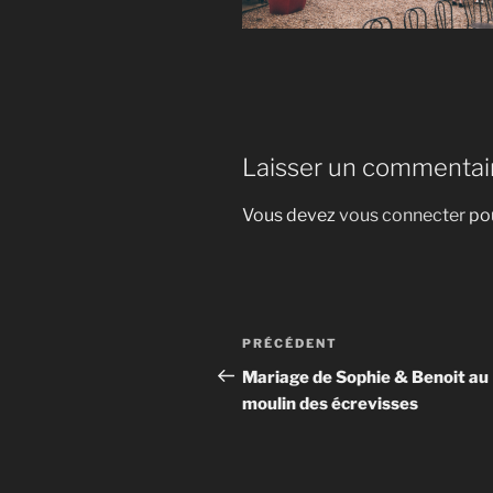
Laisser un commentai
Vous devez
vous connecter
pou
Navigation
Article
PRÉCÉDENT
de
précédent
Mariage de Sophie & Benoit au
moulin des écrevisses
l’article