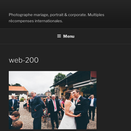
Aller
au
Photographe mariage, portrait & corporate. Multiples
contenu
récompenses internationales.
principal
Menu
web-200