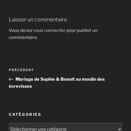
Laisser un commentaire
Vous devez
vous connecter
pour publier un
commentaire.
Navigation
Article
PRÉCÉDENT
de
précédent
Mariage de Sophie & Benoit au moulin des
l’article
écrevisses
CATÉGORIES
Catégories