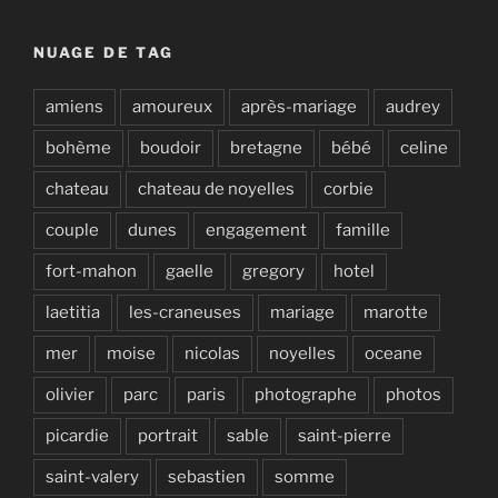
NUAGE DE TAG
amiens
amoureux
après-mariage
audrey
bohème
boudoir
bretagne
bébé
celine
chateau
chateau de noyelles
corbie
couple
dunes
engagement
famille
fort-mahon
gaelle
gregory
hotel
laetitia
les-craneuses
mariage
marotte
mer
moise
nicolas
noyelles
oceane
olivier
parc
paris
photographe
photos
picardie
portrait
sable
saint-pierre
saint-valery
sebastien
somme