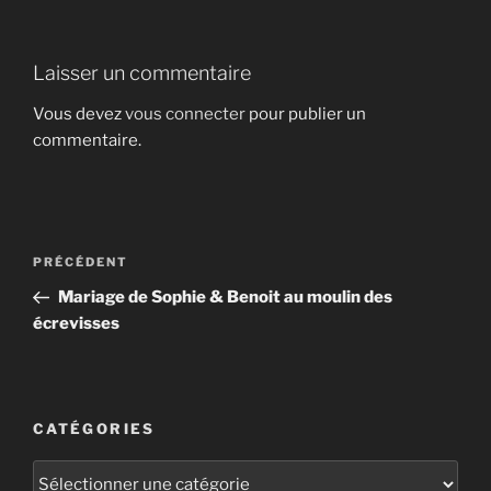
Laisser un commentaire
Vous devez
vous connecter
pour publier un
commentaire.
Navigation
Article
PRÉCÉDENT
de
précédent
Mariage de Sophie & Benoit au moulin des
l’article
écrevisses
CATÉGORIES
Catégories