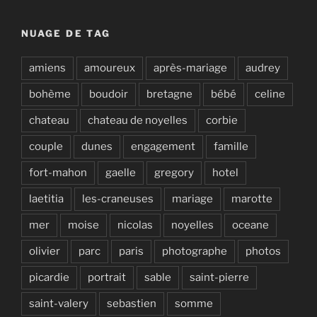
NUAGE DE TAG
amiens
amoureux
après-mariage
audrey
bohème
boudoir
bretagne
bébé
celine
chateau
chateau de noyelles
corbie
couple
dunes
engagement
famille
fort-mahon
gaelle
gregory
hotel
laetitia
les-craneuses
mariage
marotte
mer
moise
nicolas
noyelles
oceane
olivier
parc
paris
photographe
photos
picardie
portrait
sable
saint-pierre
saint-valery
sebastien
somme