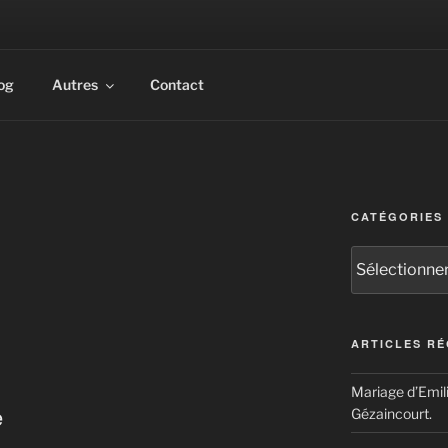
rait & corporate. Multiples récompenses internationales.
og
Autres
Contact
CATÉGORIES
Catégories
ARTICLES R
Mariage d’Emil
e
Gézaincourt.