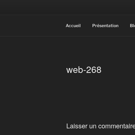
Aller
au
contenu
Photographe mariage, port
principal
Accueil
Présentation
Bl
web-268
Laisser un commentair