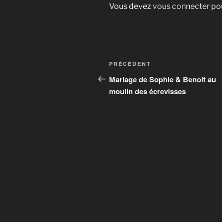
Vous devez
vous connecter
pou
Navigation
Article
PRÉCÉDENT
de
précédent
Mariage de Sophie & Benoit au
moulin des écrevisses
l’article