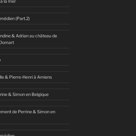
à la mer
omédien (Part.2)
dine & Adrian au château de
 Domart
o
lle & Pierre-Henri à Amiens
rine & Simon en Belgique
ment de Perrine & Simon en
comédien