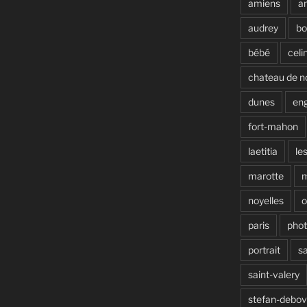
amiens
a
audrey
b
bébé
celi
chateau de n
dunes
en
fort-mahon
laetitia
le
marotte
noyelles
o
paris
pho
portrait
s
saint-valery
stefan-debo