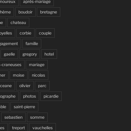
moureux
après-mariage
ohème
boudoir
bretagne
ne
chateau
oyelles
corbie
couple
gagement
famille
gaelle
gregory
hotel
s-craneuses
mariage
mer
moise
nicolas
ceane
olivier
parc
tographe
photos
picardie
able
saint-pierre
sebastien
somme
ves
treport
vauchelles