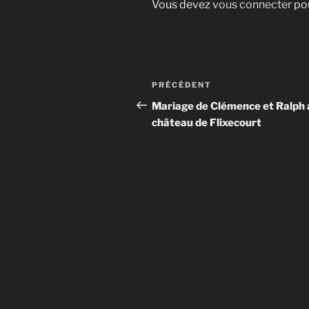
Vous devez
vous connecter
pou
Navigation
Article
PRÉCÉDENT
de
précédent
Mariage de Clémence et Ralph 
château de Flixecourt
l’article