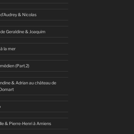
 d’Audrey & Nicolas
 de Geraldine & Joaquim
à la mer
omédien (Part.2)
dine & Adrian au château de
 Domart
o
lle & Pierre-Henri à Amiens