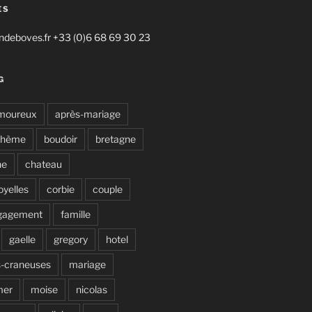
ES
deboves.fr +33 (0)6 68 69 30 23
G
moureux
après-mariage
ohème
boudoir
bretagne
ne
chateau
oyelles
corbie
couple
gagement
famille
gaelle
gregory
hotel
s-craneuses
mariage
mer
moise
nicolas