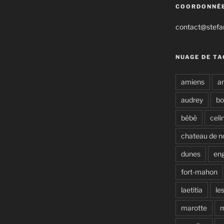
COORDONNÉ
contact@stefan
NUAGE DE TA
amiens
a
audrey
b
bébé
celi
chateau de n
dunes
en
fort-mahon
laetitia
le
marotte