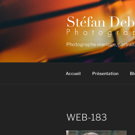
Aller
au
contenu
principal
Photographe mariage, portrait
Accueil
Présentation
Bl
WEB-183