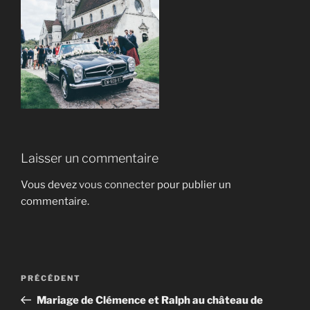
Laisser un commentaire
Vous devez
vous connecter
pour publier un
commentaire.
Navigation
Article
PRÉCÉDENT
de
précédent
Mariage de Clémence et Ralph au château de
l’article