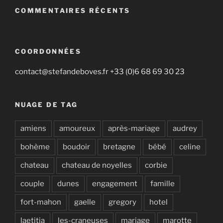
COMMENTAIRES RÉCENTS
COORDONNÉES
contact@stefandeboves.fr +33 (0)6 68 69 30 23
NUAGE DE TAG
amiens
amoureux
après-mariage
audrey
bohème
boudoir
bretagne
bébé
celine
chateau
chateau de noyelles
corbie
couple
dunes
engagement
famille
fort-mahon
gaelle
gregory
hotel
laetitia
les-craneuses
mariage
marotte