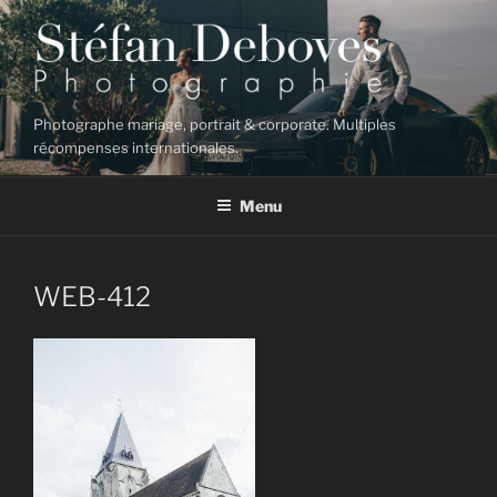
Aller
au
contenu
principal
Photographe mariage, portrait & corporate. Multiples
récompenses internationales.
Menu
WEB-412