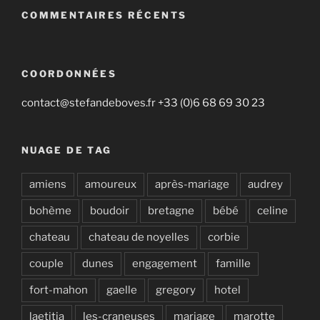
COMMENTAIRES RÉCENTS
COORDONNÉES
contact@stefandeboves.fr +33 (0)6 68 69 30 23
NUAGE DE TAG
amiens
amoureux
après-mariage
audrey
bohème
boudoir
bretagne
bébé
celine
chateau
chateau de noyelles
corbie
couple
dunes
engagement
famille
fort-mahon
gaelle
gregory
hotel
laetitia
les-craneuses
mariage
marotte