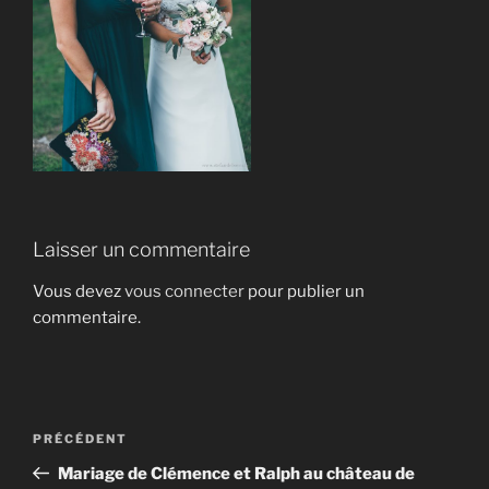
Laisser un commentaire
Vous devez
vous connecter
pour publier un
commentaire.
Navigation
Article
PRÉCÉDENT
de
précédent
Mariage de Clémence et Ralph au château de
l’article