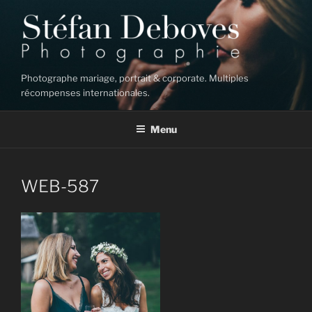
Aller
au
contenu
principal
Photographe mariage, portrait & corporate. Multiples
récompenses internationales.
Menu
WEB-587