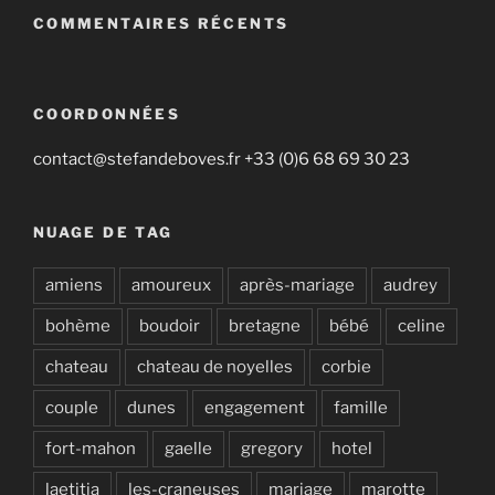
COMMENTAIRES RÉCENTS
COORDONNÉES
contact@stefandeboves.fr +33 (0)6 68 69 30 23
NUAGE DE TAG
amiens
amoureux
après-mariage
audrey
bohème
boudoir
bretagne
bébé
celine
chateau
chateau de noyelles
corbie
couple
dunes
engagement
famille
fort-mahon
gaelle
gregory
hotel
laetitia
les-craneuses
mariage
marotte