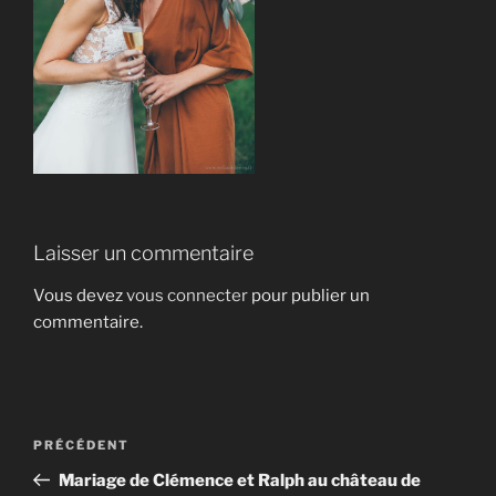
Laisser un commentaire
Vous devez
vous connecter
pour publier un
commentaire.
Navigation
Article
PRÉCÉDENT
de
précédent
Mariage de Clémence et Ralph au château de
l’article