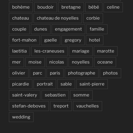
bohème
boudoir
bretagne
bébé
celine
chateau
chateau de noyelles
corbie
couple
dunes
engagement
famille
fort-mahon
gaelle
gregory
hotel
laetitia
les-craneuses
mariage
marotte
mer
moise
nicolas
noyelles
oceane
olivier
parc
paris
photographe
photos
picardie
portrait
sable
saint-pierre
saint-valery
sebastien
somme
stefan-deboves
treport
vauchelles
wedding