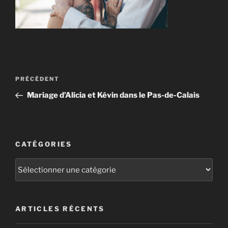
Navigation
Article
PRÉCÉDENT
de
précédent
Mariage d’Alicia et Kévin dans le Pas-de-Calais
l’article
CATÉGORIES
Catégories
ARTICLES RÉCENTS