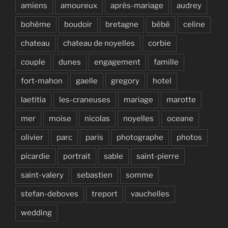
amiens
amoureux
après-mariage
audrey
bohème
boudoir
bretagne
bébé
celine
chateau
chateau de noyelles
corbie
couple
dunes
engagement
famille
fort-mahon
gaelle
gregory
hotel
laetitia
les-craneuses
mariage
marotte
mer
moise
nicolas
noyelles
oceane
olivier
parc
paris
photographe
photos
picardie
portrait
sable
saint-pierre
saint-valery
sebastien
somme
stefan-deboves
treport
vauchelles
wedding