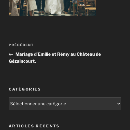
Navigation
Article
PRÉCÉDENT
de
précédent
Mariage d’Emilie et Rémy au Château de
l’article
Gézaincourt.
CATÉGORIES
Catégories
ARTICLES RÉCENTS