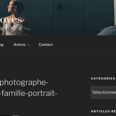
 & corporate. Multiples récompenses internationales.
og
Autres
Contact
CATÉGORIES
-photographe-
Catégories
amille-portrait-
ARTICLES R