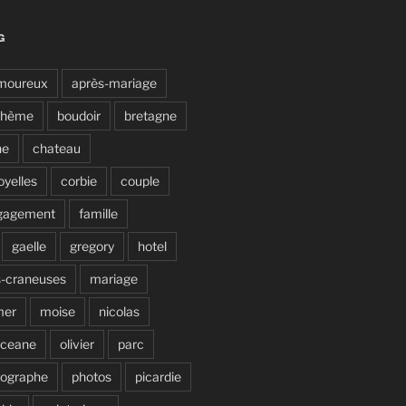
G
moureux
après-mariage
ohème
boudoir
bretagne
ne
chateau
oyelles
corbie
couple
gagement
famille
gaelle
gregory
hotel
s-craneuses
mariage
mer
moise
nicolas
ceane
olivier
parc
tographe
photos
picardie