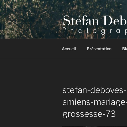
Aller
au
contenu
principal
Photographe mariage, portrait
Accueil
Présentation
Bl
stefan-deboves
amiens-mariage-f
grossesse-73