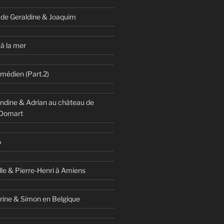
 de Geraldine & Joaquim
à la mer
omédien (Part.2)
dine & Adrian au château de
 Domart
o
lle & Pierre-Henri à Amiens
rine & Simon en Belgique