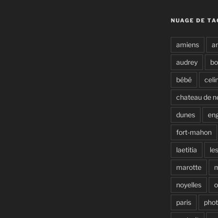
NUAGE DE TA
amiens
a
audrey
b
bébé
celi
chateau de n
dunes
en
fort-mahon
laetitia
le
marotte
noyelles
o
paris
pho