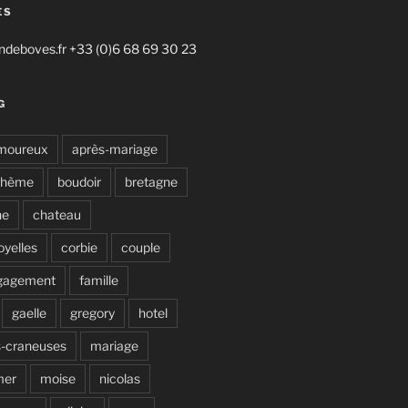
ES
deboves.fr +33 (0)6 68 69 30 23
G
moureux
après-mariage
ohème
boudoir
bretagne
ne
chateau
oyelles
corbie
couple
gagement
famille
gaelle
gregory
hotel
s-craneuses
mariage
mer
moise
nicolas