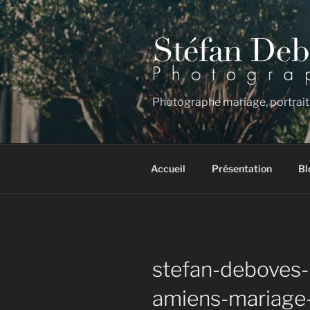
Aller
au
contenu
principal
Photographe mariage, portrait
Accueil
Présentation
Bl
stefan-deboves
amiens-mariage-f