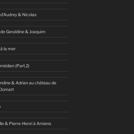
 d’Audrey & Nicolas
 de Geraldine & Joaquim
à la mer
omédien (Part.2)
dine & Adrian au château de
 Domart
o
lle & Pierre-Henri à Amiens