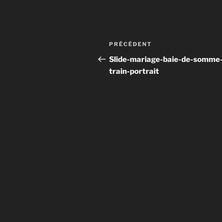
Navigation
Article
PRÉCÉDENT
de
précédent
Slide-mariage-baie-de-somme
train-portrait
l’article