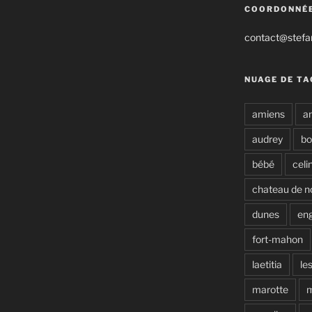
COORDONNÉ
contact@stefan
NUAGE DE TA
amiens
a
audrey
b
bébé
celi
chateau de n
dunes
en
fort-mahon
laetitia
le
marotte