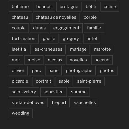
bohème
boudoir
bretagne
bébé
celine
chateau
chateau de noyelles
corbie
couple
dunes
engagement
famille
fort-mahon
gaelle
gregory
hotel
laetitia
les-craneuses
mariage
marotte
mer
moise
nicolas
noyelles
oceane
olivier
parc
paris
photographe
photos
picardie
portrait
sable
saint-pierre
saint-valery
sebastien
somme
stefan-deboves
treport
vauchelles
wedding