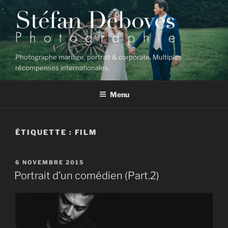
Aller
au
contenu
principal
Photographe mariage, portrait & corporate. Multiples
récompenses internationales.
Menu
ÉTIQUETTE :
FILM
PUBLIÉ
6 NOVEMBRE 2015
LE
Portrait d’un comédien (Part.2)