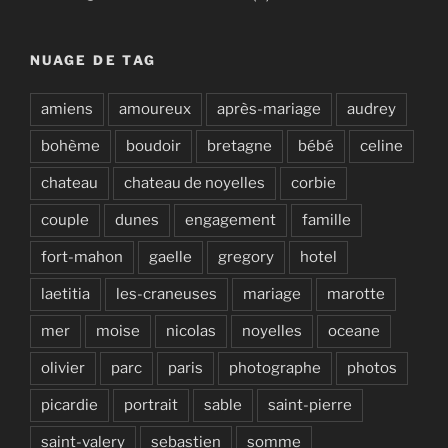
NUAGE DE TAG
amiens
amoureux
après-mariage
audrey
bohème
boudoir
bretagne
bébé
celine
chateau
chateau de noyelles
corbie
couple
dunes
engagement
famille
fort-mahon
gaelle
gregory
hotel
laetitia
les-craneuses
mariage
marotte
mer
moise
nicolas
noyelles
oceane
olivier
parc
paris
photographe
photos
picardie
portrait
sable
saint-pierre
saint-valery
sebastien
somme