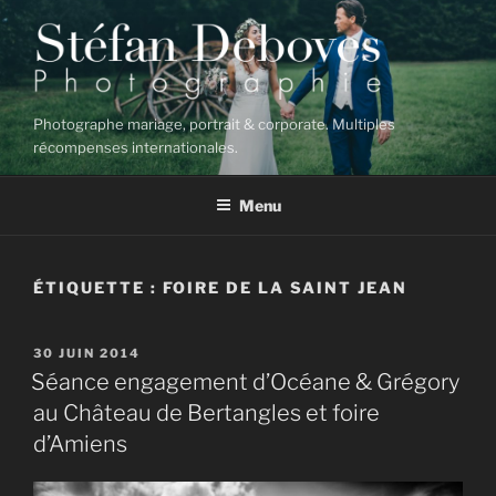
Aller
au
contenu
principal
Photographe mariage, portrait & corporate. Multiples
récompenses internationales.
Menu
ÉTIQUETTE :
FOIRE DE LA SAINT JEAN
PUBLIÉ
30 JUIN 2014
LE
Séance engagement d’Océane & Grégory
au Château de Bertangles et foire
d’Amiens