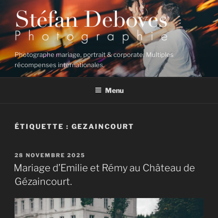
Aller
au
contenu
principal
Photographe mariage, portrait & corporate. Multiples
récompenses internationales.
Menu
ÉTIQUETTE :
GEZAINCOURT
PUBLIÉ
28 NOVEMBRE 2025
LE
Mariage d’Emilie et Rémy au Château de
Gézaincourt.