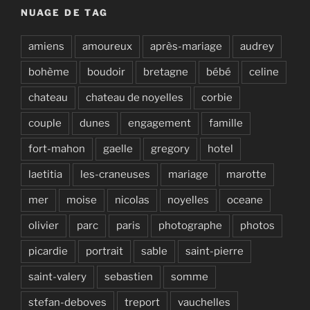
NUAGE DE TAG
amiens
amoureux
après-mariage
audrey
bohème
boudoir
bretagne
bébé
celine
chateau
chateau de noyelles
corbie
couple
dunes
engagement
famille
fort-mahon
gaelle
gregory
hotel
laetitia
les-craneuses
mariage
marotte
mer
moise
nicolas
noyelles
oceane
olivier
parc
paris
photographe
photos
picardie
portrait
sable
saint-pierre
saint-valery
sebastien
somme
stefan-deboves
treport
vauchelles