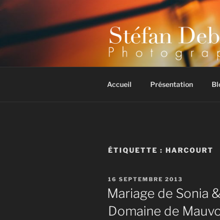
Aller
au
contenu
principal
Photographe mariage, portrait
Accueil
Présentation
Bl
ÉTIQUETTE :
HARCOURT
PUBLIÉ
16 SEPTEMBRE 2013
LE
Mariage de Sonia & 
Domaine de Mauvois