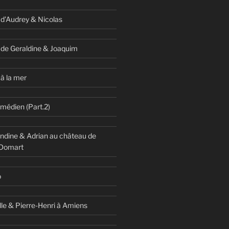
 d’Audrey & Nicolas
 de Geraldine & Joaquim
à la mer
omédien (Part.2)
dine & Adrian au château de
 Domart
o
lle & Pierre-Henri à Amiens