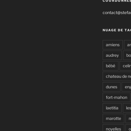
COORDONNÉ
contact@stefan
NUAGE DE TA
amiens
a
audrey
b
bébé
celi
chateau de n
dunes
en
fort-mahon
laetitia
le
marotte
noyelles
o