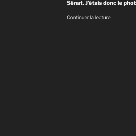
Sénat. J’étais donc le ph
de
Continuer la lecture
« Mariage
de
Sonia
&
Julien
–
Paris
16
et
Domaine
de
Mauvoisin
(78). »