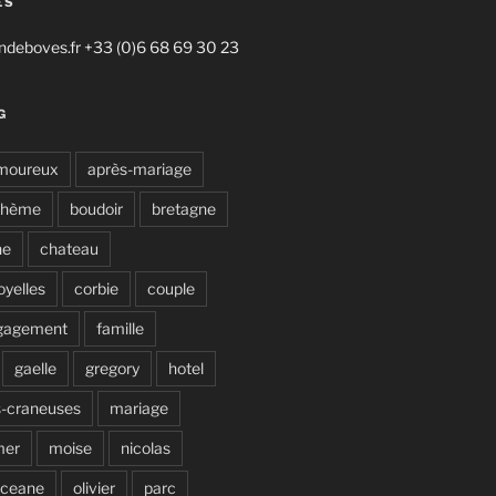
ES
deboves.fr +33 (0)6 68 69 30 23
G
moureux
après-mariage
ohème
boudoir
bretagne
ne
chateau
oyelles
corbie
couple
gagement
famille
gaelle
gregory
hotel
s-craneuses
mariage
mer
moise
nicolas
ceane
olivier
parc