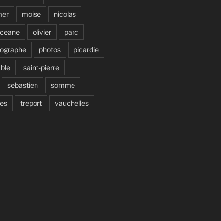
mer
moise
nicolas
ceane
olivier
parc
tographe
photos
picardie
able
saint-pierre
sebastien
somme
ves
treport
vauchelles