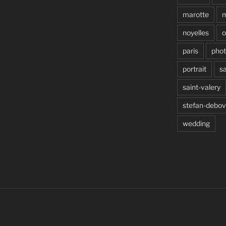
marotte
noyelles
o
paris
pho
portrait
s
saint-valery
stefan-debo
wedding