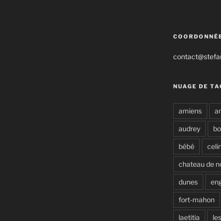
COORDONNÉ
contact@stefan
NUAGE DE TA
amiens
a
audrey
b
bébé
celi
chateau de n
dunes
en
fort-mahon
laetitia
le