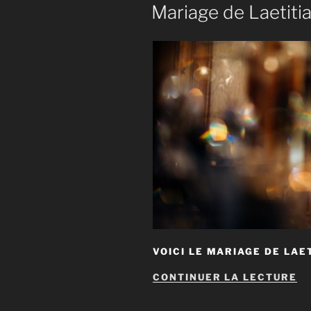
LE
Mariage de Laetiti
VOICI LE MARIAGE DE LAET
D
CONTINUER LA LECTURE
« 
D