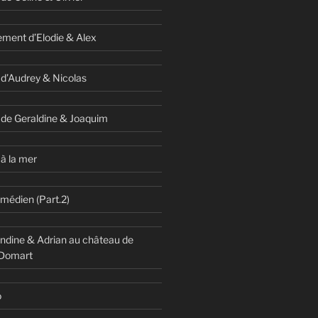
ment d’Elodie & Alex
 d’Audrey & Nicolas
 de Geraldine & Joaquim
à la mer
omédien (Part.2)
dine & Adrian au château de
 Domart
o