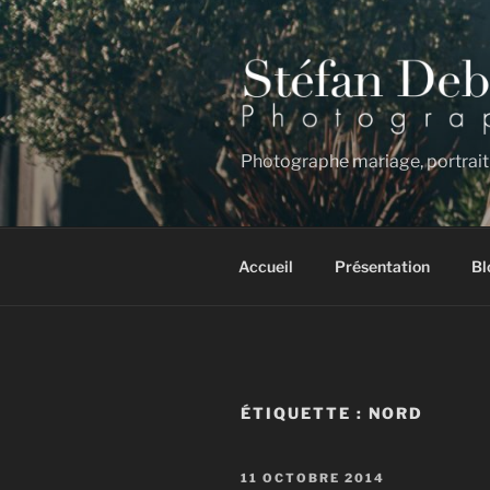
Aller
au
contenu
principal
Photographe mariage, portrait
Accueil
Présentation
Bl
ÉTIQUETTE :
NORD
PUBLIÉ
11 OCTOBRE 2014