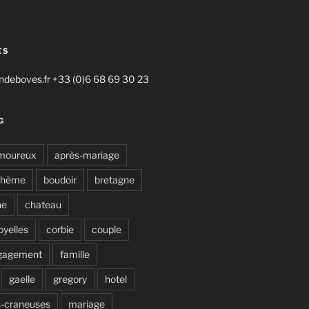
ES
deboves.fr +33 (0)6 68 69 30 23
G
moureux
après-mariage
ohème
boudoir
bretagne
ne
chateau
oyelles
corbie
couple
gagement
famille
gaelle
gregory
hotel
s-craneuses
mariage