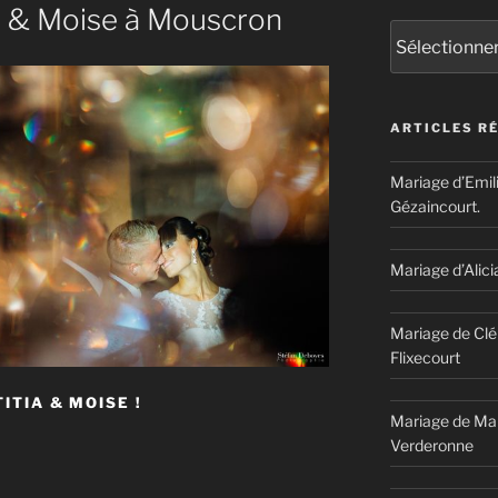
a & Moise à Mouscron
Catégories
ARTICLES R
Mariage d’Emil
Gézaincourt.
Mariage d’Alici
Mariage de Clé
Flixecourt
ITIA & MOISE !
Mariage de Mar
E
Verderonne
MARIAGE
E