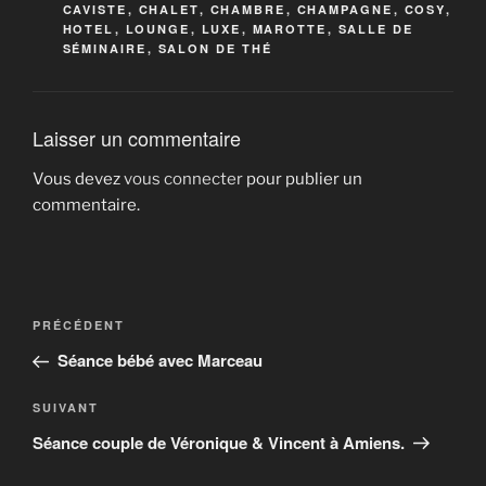
CAVISTE
,
CHALET
,
CHAMBRE
,
CHAMPAGNE
,
COSY
,
HOTEL
,
LOUNGE
,
LUXE
,
MAROTTE
,
SALLE DE
SÉMINAIRE
,
SALON DE THÉ
Laisser un commentaire
Vous devez
vous connecter
pour publier un
commentaire.
Navigation
Article
PRÉCÉDENT
de
précédent
Séance bébé avec Marceau
l’article
Article
SUIVANT
suivant
Séance couple de Véronique & Vincent à Amiens.