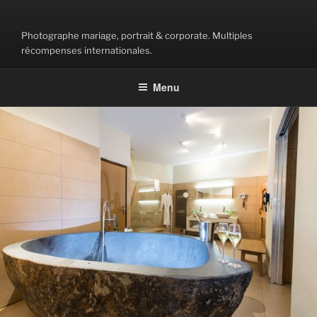
Aller
au
Photographe mariage, portrait & corporate. Multiples
contenu
récompenses internationales.
principal
Menu