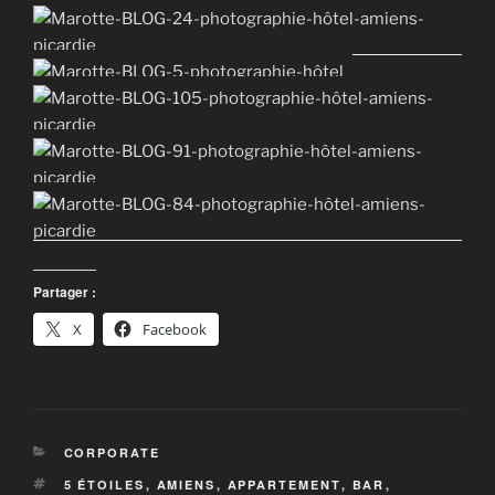
Partager :
X
Facebook
CATÉGORIES
CORPORATE
ÉTIQUETTES
5 ÉTOILES
,
AMIENS
,
APPARTEMENT
,
BAR
,