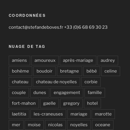
COORDONNÉES
contact@stefandeboves.fr +33 (0)6 68 69 30 23
NUAGE DE TAG
amiens
amoureux
après-mariage
audrey
bohème
boudoir
bretagne
bébé
celine
chateau
chateau de noyelles
corbie
couple
dunes
engagement
famille
fort-mahon
gaelle
gregory
hotel
laetitia
les-craneuses
mariage
marotte
mer
moise
nicolas
noyelles
oceane